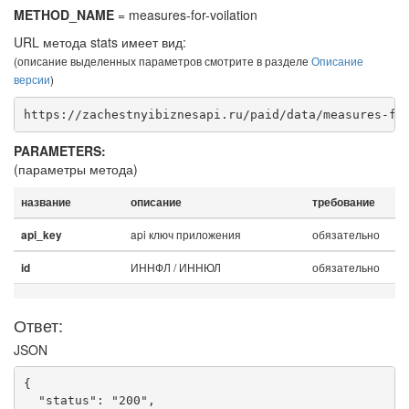
METHOD_NAME
= measures-for-voilation
URL метода stats имеет вид:
(описание выделенных параметров смотрите в разделе
Описание
версии
)
https://zachestnyibiznesapi.ru/paid/data/measures-fo
PARAMETERS:
(параметры метода)
название
описание
требование
api ключ приложения
обязательно
api_key
ИННФЛ / ИННЮЛ
обязательно
id
Ответ:
JSON
{

  "status": "200",
