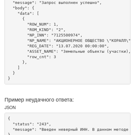
  "message": "Запрос выполнен успешно",

  "body": {

    "data": [

      {

        "ROW_NUM": 1,

        "ROM_KIND": "2",

        "NP_INN": "7125500974",

        "NP_NAME": "АКЦИОНЕРНОЕ ОБЩЕСТВО \"КОРАЛЛ\"",
        "REG_DATE": "13.07.2020 00:00:00",

        "ASSET_NAME": "Земельные объекты (участки), а
        "row_cnt": 3

      },

    ]

  }

Пример неудачного ответа:
JSON
{

  "status": "243",

  "message": "Введен неверный ИНН. В данном методе до