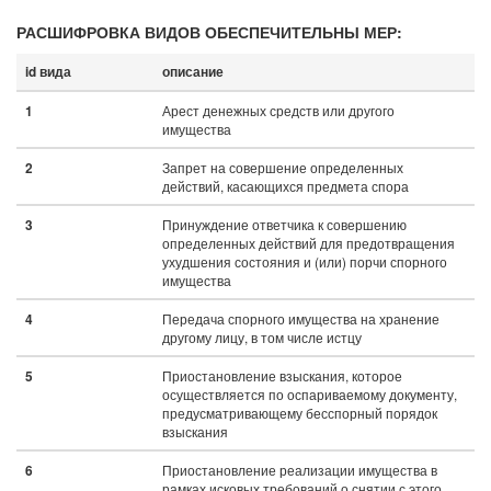
РАСШИФРОВКА ВИДОВ ОБЕСПЕЧИТЕЛЬНЫ МЕР:
id вида
описание
Арест денежных средств или другого
1
имущества
Запрет на совершение определенных
2
действий, касающихся предмета спора
Принуждение ответчика к совершению
3
определенных действий для предотвращения
ухудшения состояния и (или) порчи спорного
имущества
Передача спорного имущества на хранение
4
другому лицу, в том числе истцу
Приостановление взыскания, которое
5
осуществляется по оспариваемому документу,
предусматривающему бесспорный порядок
взыскания
Приостановление реализации имущества в
6
рамках исковых требований о снятии с этого