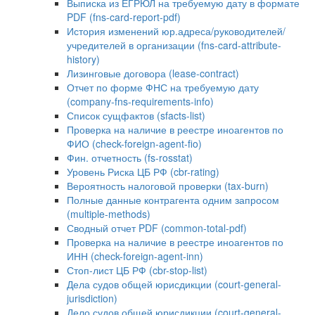
Выписка из ЕГРЮЛ на требуемую дату в формате
PDF (fns-card-report-pdf)
История изменений юр.адреса/руководителей/
учредителей в организации (fns-card-attribute-
history)
Лизинговые договора (lease-contract)
Отчет по форме ФНС на требуемую дату
(company-fns-requirements-info)
Список сущфактов (sfacts-list)
Проверка на наличие в реестре иноагентов по
ФИО (check-foreign-agent-fio)
Фин. отчетность (fs-rosstat)
Уровень Риска ЦБ РФ (cbr-rating)
Вероятность налоговой проверки (tax-burn)
Полные данные контрагента одним запросом
(multiple-methods)
Сводный отчет PDF (common-total-pdf)
Проверка на наличие в реестре иноагентов по
ИНН (check-foreign-agent-inn)
Стоп-лист ЦБ РФ (cbr-stop-list)
Дела судов общей юрисдикции (court-general-
jurisdiction)
Дело судов общей юрисдикции (court-general-