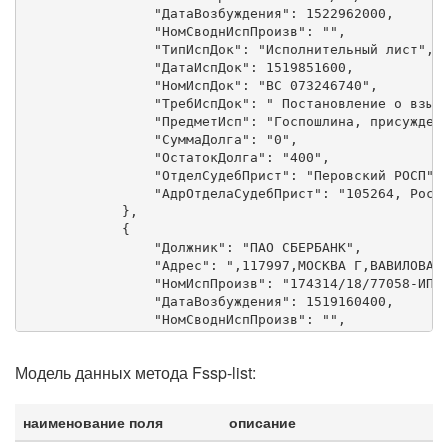
                "ДатаВозбуждения": 1522962000,

                "НомСводнИспПроизв": "",

                "ТипИспДок": "Исполнительный лист",

                "ДатаИспДок": 1519851600,

                "НомИспДок": "ВС 073246740",

                "ТребИспДок": " Постановление о взыск
                "ПредметИсп": "Госпошлина, присужденн
                "СуммаДолга": "0",

                "ОстатокДолга": "400",

                "ОтделСудебПрист": "Перовский РОСП",

                "АдрОтделаСудебПрист": "105264, Росси
            },

            {

                "Должник": "ПАО СБЕРБАНК",

                "Адрес": ",117997,МОСКВА Г,ВАВИЛОВА У
                "НомИспПроизв": "174314/18/77058-ИП",
                "ДатаВозбуждения": 1519160400,

                "НомСводнИспПроизв": "",

                "ТипИспДок": "Акт по делу об админист
                "ДатаИспДок": 1513112400,

Модель данных метода Fssp-list:
                "НомИспДок": "5-564/2017",

                "ТребИспДок": " Постановление о взыск
                "ПредметИсп": "Штраф как вид наказани
наименование поля
описание
                "СуммаДолга": "6000",

                "ОстатокДолга": "6000",
