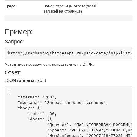
номер страницы ответа(по 50
page
записей на странице)
Пример:
Запрос:
https://zachestnyibiznesapi.ru/paid/data/fssp-list?a
Метод имеет возможность поиска только по ОГРН.
Ответ:
JSON (и только json)
{

    "status": "200",

    "message": "Запрос выполнен успешно",

    "body": {

        "total": 60,

        "docs": [{

                "Должник": "ПАО \"СБЕРБАНК РОССИИ\"",
                "Адрес": "РОССИЯ,117997,МОСКВА Г,ВАВИ
                "НомИспПроизв": "26967/18/77021-ИП",
