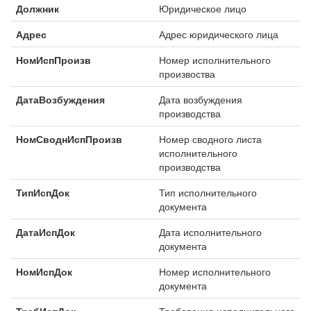
Должник
Юридическое лицо
                "ОтделСудебПрист": "МОСП по ВАШ №7",

                "АдрОтделаСудебПрист": "115230, Росси
Адрес
Адрес юридического лица
            },

            ...

НомИспПроизв
Номер исполнительного
        ]

произвоства
    }

ДатаВозбуждения
Дата возбуждения
производства
НомСводнИспПроизв
Номер сводного листа
исполнительного
производства
ТипИспДок
Тип исполнительного
документа
ДатаИспДок
Дата исполнительного
документа
НомИспДок
Номер исполнительного
документа