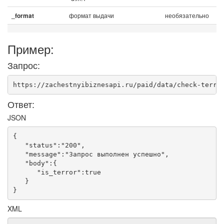
формат выдачи
необязательно
_format
Пример:
Запрос:
https://zachestnyibiznesapi.ru/paid/data/check-terro
Ответ:
JSON
{

   "status":"200",

   "message":"Запрос выполнен успешно",

   "body":{

      "is_terror":true

   }

XML