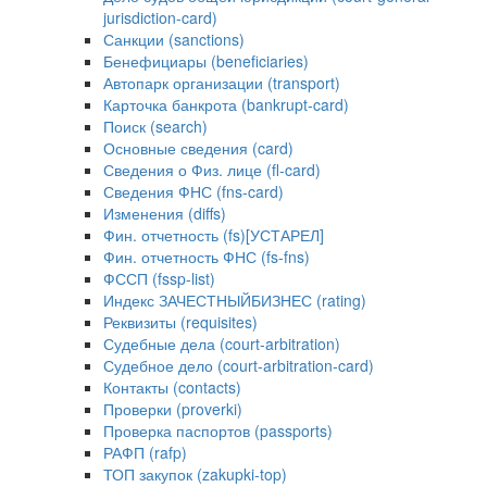
jurisdiction-card)
Санкции (sanctions)
Бенефициары (beneficiaries)
Автопарк организации (transport)
Карточка банкрота (bankrupt-card)
Поиск (search)
Основные сведения (card)
Сведения о Физ. лице (fl-card)
Сведения ФНС (fns-card)
Изменения (diffs)
Фин. отчетность (fs)[УСТАРЕЛ]
Фин. отчетность ФНС (fs-fns)
ФССП (fssp-list)
Индекс ЗАЧЕСТНЫЙБИЗНЕС (rating)
Реквизиты (requisites)
Судебные дела (court-arbitration)
Судебное дело (court-arbitration-card)
Контакты (contacts)
Проверки (proverki)
Проверка паспортов (passports)
РАФП (rafp)
ТОП закупок (zakupki-top)