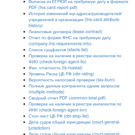
Выписка из ЕГРЮЛ на требуемую дату в формате
PDF (fns-card-report-pdf)
История изменений юр.адреса/руководителей/
учредителей в организации (fns-card-attribute-
history)
Лизинговые договора (lease-contract)
Отчет по форме ФНС на требуемую дату
(company-fns-requirements-info)
Список сущфактов (sfacts-list)
Проверка на наличие в реестре иноагентов по
ФИО (check-foreign-agent-fio)
Фин. отчетность (fs-rosstat)
Уровень Риска ЦБ РФ (cbr-rating)
Вероятность налоговой проверки (tax-burn)
Полные данные контрагента одним запросом
(multiple-methods)
Сводный отчет PDF (common-total-pdf)
Проверка на наличие в реестре иноагентов по
ИНН (check-foreign-agent-inn)
Стоп-лист ЦБ РФ (cbr-stop-list)
Дела судов общей юрисдикции (court-general-
jurisdiction)
Дело судов общей юрисдикции (court-general-