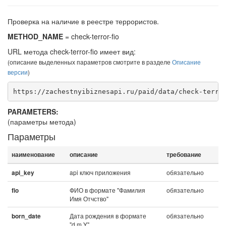
Проверка на наличие в реестре террористов.
METHOD_NAME
= check-terror-fio
URL метода check-terror-fio имеет вид:
(описание выделенных параметров смотрите в разделе
Описание
версии
)
https://zachestnyibiznesapi.ru/paid/data/check-terro
PARAMETERS:
(параметры метода)
Параметры
наименование
описание
требование
api ключ приложения
обязательно
api_key
ФИО в формате "Фамилия
обязательно
fio
Имя Отчство"
Дата рождения в формате
обязательно
born_date
"d.m.Y"